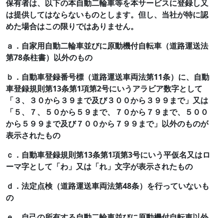
保有者は、以下の本自動二輪車等を本サービスに登録し又
は提供してはならないものとします。但し、当社が特に認
めた場合はこの限りではありません。
ａ．自家用自動二輪車並びに原動機付自転車（道路運送法
第78条柱書）以外のもの
ｂ．自動車登録番号標（道路運送車両法第11条）に、自動
車登録規則第13条第1項第2号にいうアラビア数字として
「３、３０から３９まで及び３００から３９９まで」又は
「５、７、５０から５９まで、７０から７９まで、５００
から５９９まで及び７００から７９９まで」以外のものが
表示されたもの
ｃ．自動車登録規則第13条第1項第3号にいう平仮名又はロ
ーマ字として「わ」又は「れ」文字が表示されたもの
ｄ．法定点検（道路運送車両法第48条）を行っていないも
の
ｅ．自己の所有する自動二輪車並びに原動機付自転車以外